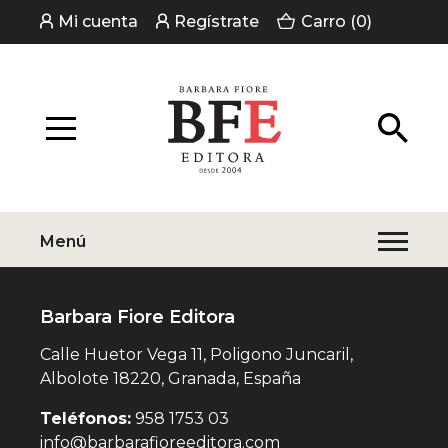
Mi cuenta
Regístrate
Carro (0)
Menú
Barbara Fiore Editora
Calle Huetor Vega 11, Poligono Juncaril,
Albolote 18220, Granada, España
Teléfonos:
958 1753 03
info@barbarafioreeditora.com