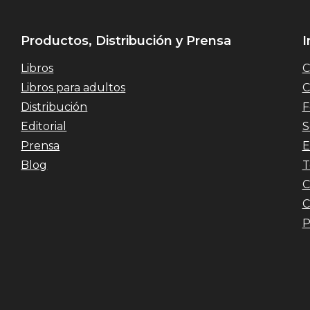
Productos, Distribución y Prensa
I
Libros
C
Libros para adultos
C
Distribución
F
Editorial
S
Prensa
E
Blog
T
C
C
P