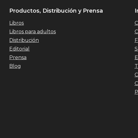
Productos, Distribución y Prensa
I
Libros
C
Libros para adultos
C
Distribución
F
Editorial
S
Prensa
E
Blog
T
C
C
P