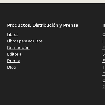
Productos, Distribución y Prensa
I
Libros
C
Libros para adultos
C
Distribución
F
Editorial
S
Prensa
E
Blog
T
C
C
P