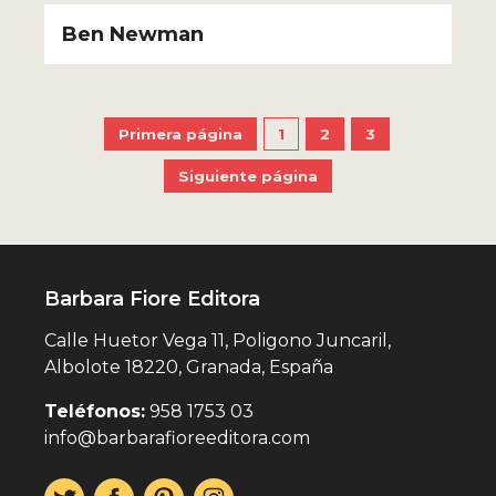
Ben Newman
Primera página
1
2
3
Siguiente página
Barbara Fiore Editora
Calle Huetor Vega 11, Poligono Juncaril,
Albolote 18220, Granada, España
Teléfonos:
958 1753 03
info@barbarafioreeditora.com