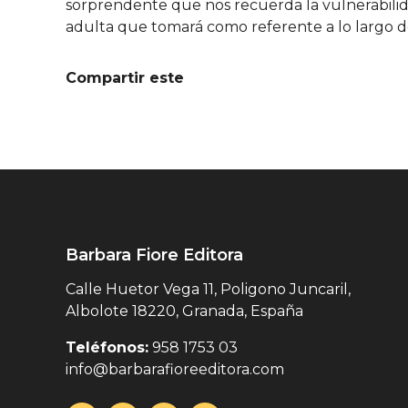
sorprendente que nos recuerda la vulnerabilida
adulta que tomará como referente a lo largo de
Compartir este
Barbara Fiore Editora
Calle Huetor Vega 11, Poligono Juncaril,
Albolote 18220, Granada, España
Teléfonos:
958 1753 03
info@barbarafioreeditora.com