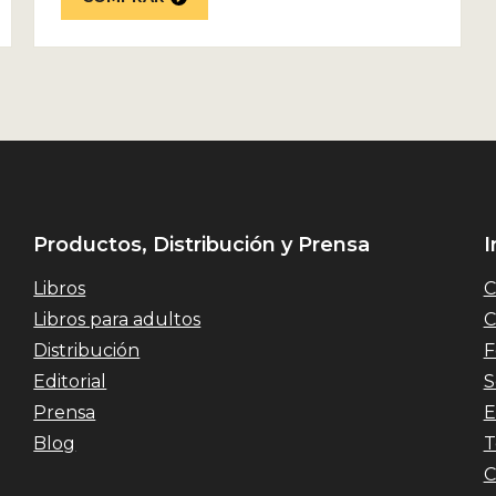
Productos, Distribución y Prensa
I
Libros
C
Libros para adultos
C
Distribución
F
Editorial
S
Prensa
E
Blog
T
C