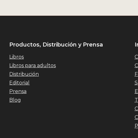
Productos, Distribución y Prensa
I
Libros
C
Libros para adultos
C
Distribución
F
Editorial
S
Prensa
E
Blog
T
C
C
P