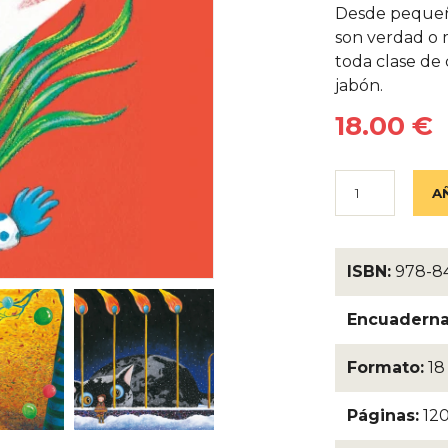
Desde pequeño
son verdad o 
toda clase de
jabón.
18.00 €
ISBN:
978-84
Encuaderna
Formato:
18 
Páginas:
12