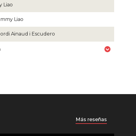
 Liao
immy Liao
Jordi Ainaud i Escudero
n
Más reseñas