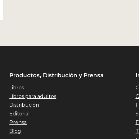
Productos, Distribución y Prensa
I
Libros
C
Libros para adultos
C
Distribución
F
Editorial
S
Prensa
E
Blog
T