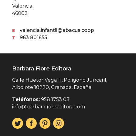
Valencia
46002
valencia.infantil@abacus.coop
E
963 801655
T
Barbara Fiore Editora
Calle Huetor Vega 11, Poligono Juncaril,
Albolote 18220, Granada, España
Teléfonos:
958 1753 03
info@barbarafioreeditora.com