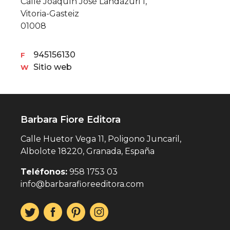
Calle Joaquín José Landázuri 1,
Vitoria-Gasteiz
01008
945156130
F
Sitio web
W
Barbara Fiore Editora
Calle Huetor Vega 11, Poligono Juncaril,
Albolote 18220, Granada, España
Teléfonos:
958 1753 03
info@barbarafioreeditora.com