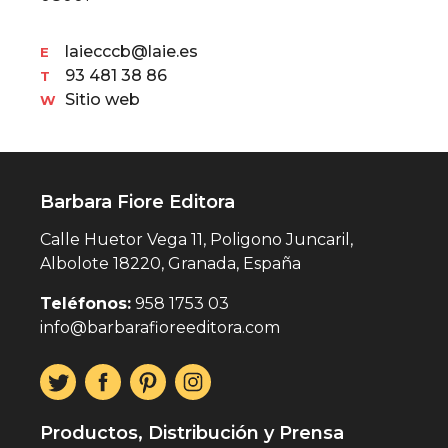
laiecccb@laie.es
E
93 481 38 86
T
Sitio web
W
Barbara Fiore Editora
Calle Huetor Vega 11, Poligono Juncaril,
Albolote 18220, Granada, España
Teléfonos:
958 1753 03
info@barbarafioreeditora.com
Productos, Distribución y Prensa