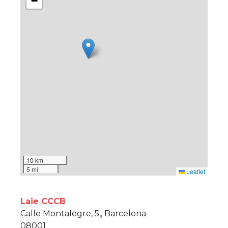
−
10 km
5 mi
Leaflet
Laie CCCB
Calle Montalegre, 5,, Barcelona
08001