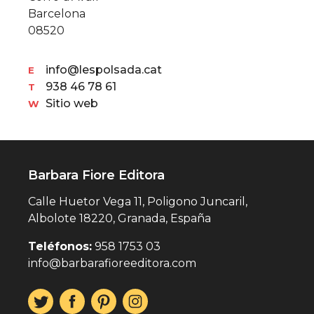
Barcelona
08520
info@lespolsada.cat
E
938 46 78 61
T
Sitio web
W
Barbara Fiore Editora
Calle Huetor Vega 11, Poligono Juncaril,
Albolote 18220, Granada, España
Teléfonos:
958 1753 03
info@barbarafioreeditora.com