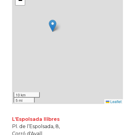
−
10 km
5 mi
Leaflet
L’Espolsada llibres
Pl. de l’Espolsada, 8,
Corró d'Avall