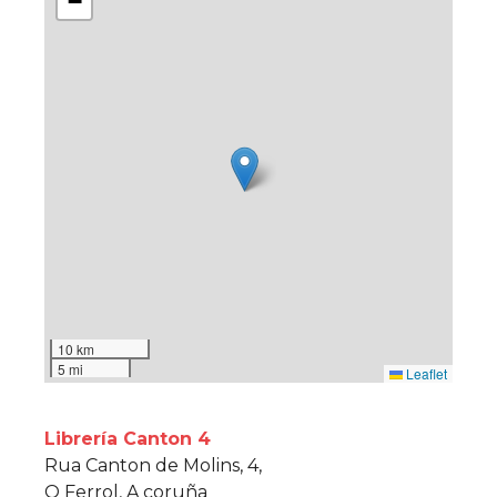
−
10 km
5 mi
Leaflet
Librería Canton 4
Rua Canton de Molins, 4,
O Ferrol, A coruña