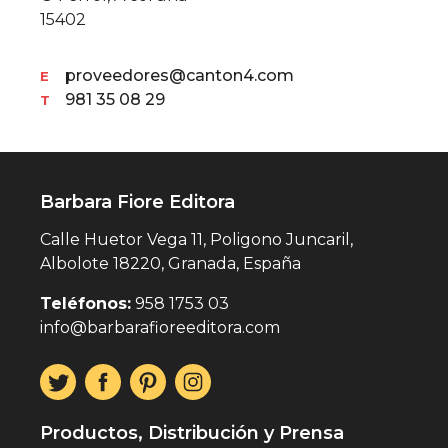
15402
proveedores@canton4.com
E
981 35 08 29
T
Barbara Fiore Editora
Calle Huetor Vega 11, Poligono Juncaril,
Albolote 18220, Granada, España
Teléfonos:
958 1753 03
info@barbarafioreeditora.com
Productos, Distribución y Prensa