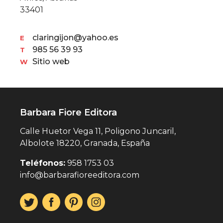
33401
claringijon@yahoo.es
E
985 56 39 93
T
Sitio web
W
Barbara Fiore Editora
Calle Huetor Vega 11, Poligono Juncaril,
Albolote 18220, Granada, España
Teléfonos:
958 1753 03
info@barbarafioreeditora.com