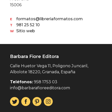
15006
formatos@libreriaformatos.com
E
981 25 52 10
T
Sitio web
W
Barbara Fiore Editora
Calle Huetor Vega 11, Poligono Juncaril,
Albolote 18220, Granada, España
Teléfonos:
958 1753 03
info@barbarafioreeditora.com