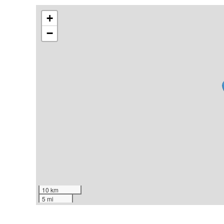
+
−
10 km
5 mi