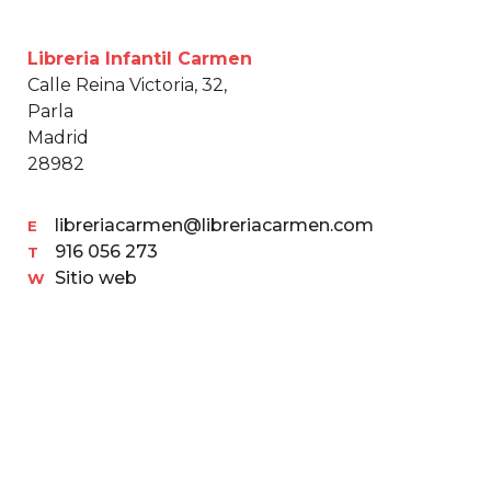
Libreria Infantil Carmen
Calle Reina Victoria, 32,
Parla
Madrid
28982
libreriacarmen@libreriacarmen.com
E
916 056 273
T
Sitio web
W