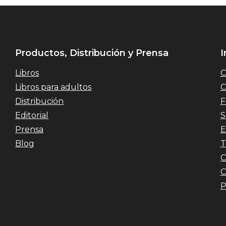
Productos, Distribución y Prensa
I
Libros
C
Libros para adultos
C
Distribución
F
Editorial
S
Prensa
E
Blog
T
C
C
P