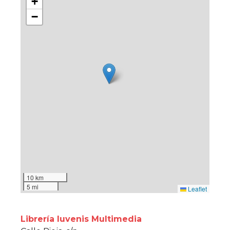
+
−
10 km
5 mi
Leaflet
Librería Iuvenis Multimedia