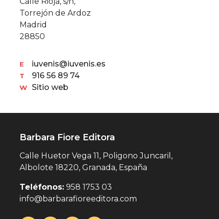
Calle Rioja, s/n,
Torrejón de Ardoz
Madrid
28850
iuvenis@iuvenis.es
E
916 56 89 74
T
Sitio web
W
Barbara Fiore Editora
Calle Huetor Vega 11, Poligono Juncaril,
Albolote 18220, Granada, España
Teléfonos:
958 1753 03
info@barbarafioreeditora.com