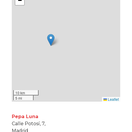
−
10 km
5 mi
Leaflet
Pepa Luna
Calle Potosí, 7,
Madrid