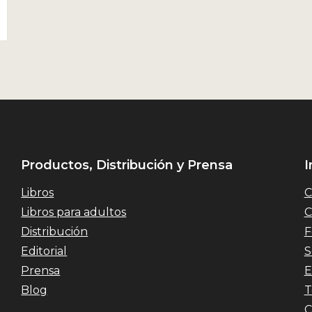
Productos, Distribución y Prensa
I
Libros
C
Libros para adultos
C
Distribución
F
Editorial
S
Prensa
E
Blog
T
C