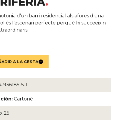
RIFÈRIA
del libro
tonia d’un barri residencial als afores d’una
ol és l’escenari perfecte perquè hi succeeixin
traordinaris.
-936185-5-1
ción:
Cartoné
 x 25