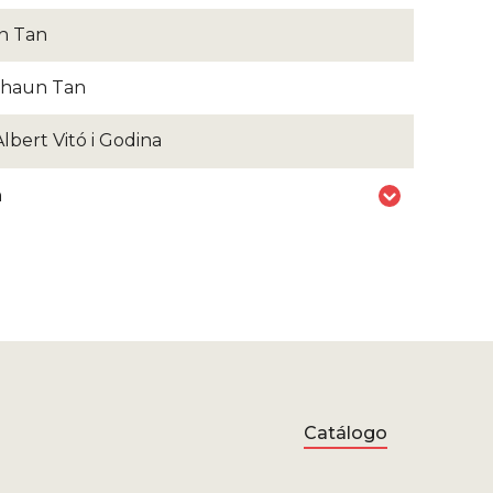
n Tan
haun Tan
Albert Vitó i Godina
n
Catálogo