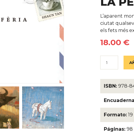
LA PE
Detalles 
L’aparent mono
ciutat qualsev
els fets més ex
18.00 €
ISBN:
978-84
Encuaderna
Formato:
19
Páginas:
98