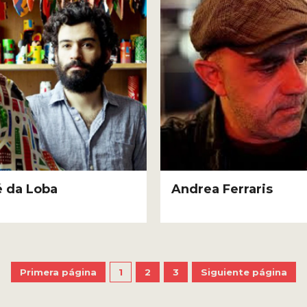
 da Loba
Andrea Ferraris
Primera página
1
2
3
Siguiente página