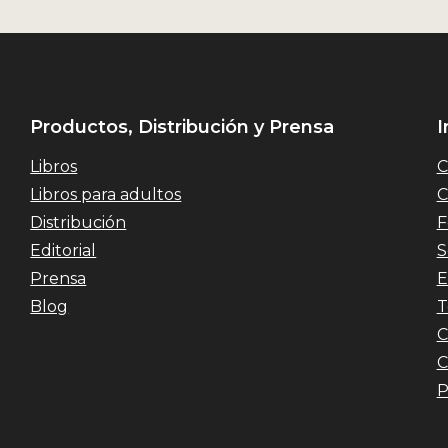
Productos, Distribución y Prensa
I
Libros
C
Libros para adultos
C
Distribución
F
Editorial
S
Prensa
E
Blog
T
C
C
P