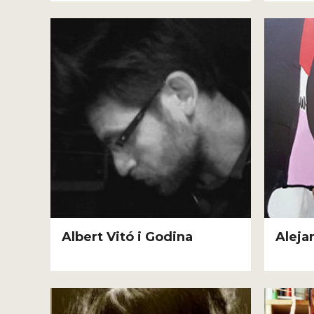
Albert Vitó i Godina
Aleja