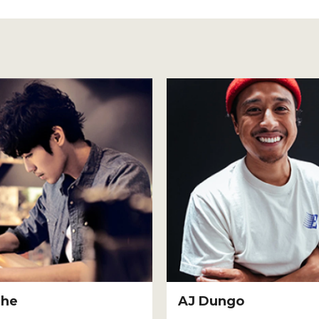
Zhe
AJ Dungo