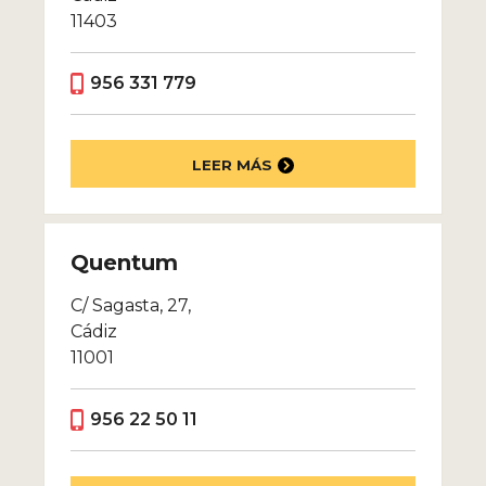
11403
956 331 779
LEER MÁS
Quentum
C/ Sagasta, 27,
Cádiz
11001
956 22 50 11