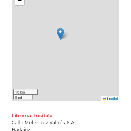
−
10 km
5 mi
Leaflet
Librería Tusitala
Calle Meléndez Valdés, 6-A,
Badajoz