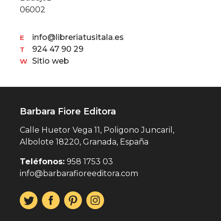
06002
info@libreriatusitala.es
E
924 47 90 29
T
Sitio web
W
Barbara Fiore Editora
Calle Huetor Vega 11, Poligono Juncaril,
Albolote 18220, Granada, España
Teléfonos:
958 1753 03
info@barbarafioreeditora.com