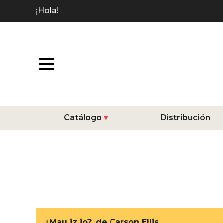
¡Hola!
Catálogo
Distribución
¿Mau iz io?, de Carson Ellis