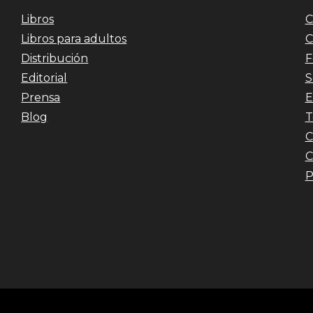
Libros
C
Libros para adultos
C
Distribución
F
Editorial
S
Prensa
E
Blog
T
C
C
P