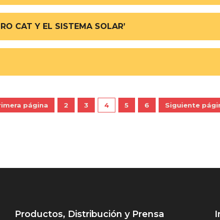
RO CAT Y EL SISTEMA SOLAR’
rimera página
2
3
4
5
6
Siguiente pági
Productos, Distribución y Prensa
I