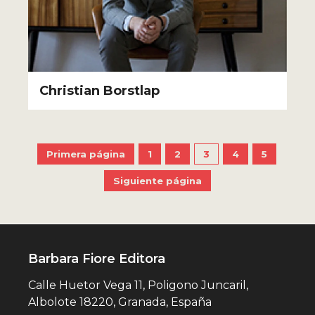
Christian Borstlap
Primera página
1
2
3
4
5
Siguiente página
Barbara Fiore Editora
Calle Huetor Vega 11, Poligono Juncaril,
Albolote 18220, Granada, España