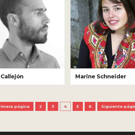
Callejón
Marine Schneider
rimera página
2
3
4
5
6
Siguiente pági