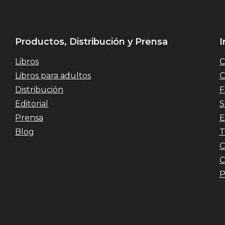
Productos, Distribución y Prensa
I
Libros
C
Libros para adultos
C
Distribución
F
Editorial
S
Prensa
E
Blog
T
C
C
P