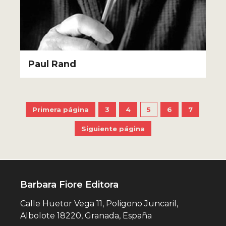
Paul Rand
Primera página
3
4
5
6
7
Siguiente página
Barbara Fiore Editora
Calle Huetor Vega 11, Poligono Juncaril,
Albolote 18220, Granada, España